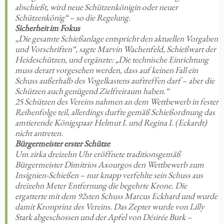
abschießt, wird neue Schützenkönigin oder neuer
Schützenkönig“ – so die Regelung.
Sicherheit im Fokus
„Die gesamte Schießanlage entspricht den aktuellen Vorgaben
und Vorschriften“, sagte Marvin Wachenfeld, Schießwart der
Heideschützen, und ergänzte: „Die technische Einrichtung
muss derart vorgesehen werden, dass auf keinen Fall ein
Schuss außerhalb des Vogelkastens auftreffen darf – aber die
Schützen auch genügend Zielfreiraum haben.“
25 Schützen des Vereins nahmen an dem Wettbewerb in fester
Reihenfolge teil, allerdings durfte gemäß Schießordnung das
amtierende Königspaar Helmut I. und Regina I. (Eckardt)
nicht antreten.
Bürgermeister erster Schütze
Um zirka dreizehn Uhr eröffnete traditionsgemäß
Bürgermeister Dimitrios Axourgos den Wettbewerb zum
Insignien-Schießen – nur knapp verfehlte sein Schuss aus
dreizehn Meter Entfernung die begehrte Krone. Die
ergatterte mit dem 92sten Schuss Marcus Eckhard und wurde
damit Kronprinz des Vereins. Das Zepter wurde von Lilly
Stark abgeschossen und der Apfel von Désirée Burk –