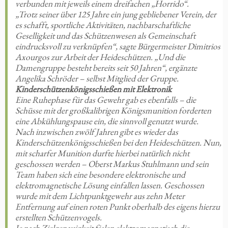
verbunden mit jeweils einem dreifachen „Horrido“.
„Trotz seiner über 125 Jahre ein jung gebliebener Verein, der
es schafft, sportliche Aktivitäten, nachbarschaftliche
Geselligkeit und das Schützenwesen als Gemeinschaft
eindrucksvoll zu verknüpfen“, sagte Bürgermeister Dimitrios
Axourgos zur Arbeit der Heideschützen. „Und die
Damengruppe besteht bereits seit 50 Jahren“, ergänzte
Angelika Schröder – selbst Mitglied der Gruppe.
Kinderschützenkönigsschießen mit Elektronik
Eine Ruhephase für das Gewehr gab es ebenfalls – die
Schüsse mit der großkalibrigen Königsmunition forderten
eine Abkühlungspause ein, die sinnvoll genutzt wurde.
Nach inzwischen zwölf Jahren gibt es wieder das
Kinderschützenkönigsschießen bei den Heideschützen. Nun,
mit scharfer Munition durfte hierbei natürlich nicht
geschossen werden – Oberst Markus Stuhlmann und sein
Team haben sich eine besondere elektronische und
elektromagnetische Lösung einfallen lassen. Geschossen
wurde mit dem Lichtpunktgewehr aus zehn Meter
Entfernung auf einen roten Punkt oberhalb des eigens hierzu
erstellten Schützenvogels.
Je nach Zielgenauigkeit fielen elektromagnetisch die