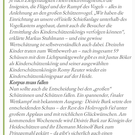
Insignien, die Flügel und der Rumpf des Vogels – alles in
Anlehnung an den großen Schützenvogel. „Wir haben die
Einrichtung an unsere offizielle Schießanlage unterhalb des
Vogelkastens angebaut, damit auch die Besucher die
Ermittlung des Kinderschützenkönigs verfolgen können“,
erklärte Markus Stuhlmann – und eine gewisse
Wertschätzung ist selbstverständlich auch dabei. Dreizehn
Kinder traten zum Wettbewerb an – nach insgesamt 59
Schüssen mit dem Lichtpunktgewehr gibt es mit Justus Böker
als Kinderschützenkönig und seiner ausgewählten
Kinderschützenkönigin Romy Reuter wieder ein
Kinderschützenkönigspaar auf der Heide.
Korpus muss fallen
Nun sollte auch die Entscheidung bei den „großen“
Schützinnen und Schützen fallen. Ein spannender, finaler
Wettkampf mit bekanntem Ausgang: Désirée Burk setzte den
entscheidenden Schuss – der Rest des Holzvogels fiel unter
großem Applaus und mit reichlichen Glückwünschen. Am
kommenden Wochenende wird Désirée Burk zur Königin der
Heideschützen und ihr Ehemann Meinolf Burk zum
Prinzgemahl gekürt – da gibt‘s sicherlich auch einen