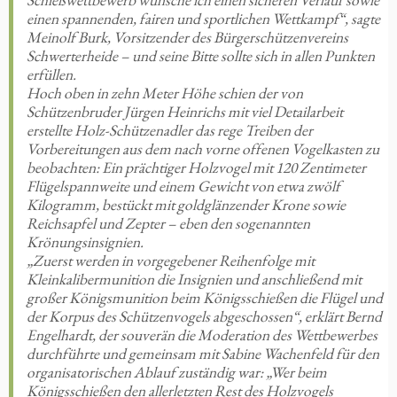
einen spannenden, fairen und sportlichen Wettkampf“, sagte
Meinolf Burk, Vorsitzender des Bürgerschützenvereins
Schwerterheide – und seine Bitte sollte sich in allen Punkten
erfüllen.
Hoch oben in zehn Meter Höhe schien der von
Schützenbruder Jürgen Heinrichs mit viel Detailarbeit
erstellte Holz-Schützenadler das rege Treiben der
Vorbereitungen aus dem nach vorne offenen Vogelkasten zu
beobachten: Ein prächtiger Holzvogel mit 120 Zentimeter
Flügelspannweite und einem Gewicht von etwa zwölf
Kilogramm, bestückt mit goldglänzender Krone sowie
Reichsapfel und Zepter – eben den sogenannten
Krönungsinsignien.
„Zuerst werden in vorgegebener Reihenfolge mit
Kleinkalibermunition die Insignien und anschließend mit
großer Königsmunition beim Königsschießen die Flügel und
der Korpus des Schützenvogels abgeschossen“, erklärt Bernd
Engelhardt, der souverän die Moderation des Wettbewerbes
durchführte und gemeinsam mit Sabine Wachenfeld für den
organisatorischen Ablauf zuständig war: „Wer beim
Königsschießen den allerletzten Rest des Holzvogels