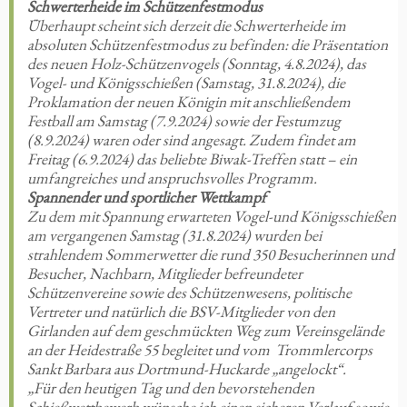
Schwerterheide
im Schützenfestmodus
Überhaupt scheint sich derzeit die Schwerterheide im
absoluten Schützenfestmodus zu befinden: die Präsentation
des neuen Holz-Schützenvogels (Sonntag, 4.8.2024), das
Vogel- und Königsschießen (Samstag, 31.8.2024), die
Proklamation der neuen Königin mit anschließendem
Festball am Samstag (7.9.2024) sowie der Festumzug
(8.9.2024) waren oder sind angesagt. Zudem findet am
Freitag (6.9.2024) das beliebte Biwak-Treffen statt – ein
umfangreiches und anspruchsvolles Programm.
Spannender und
sportlicher Wettkampf
Zu dem mit Spannung erwarteten Vogel-und Königsschießen
am vergangenen Samstag (31.8.2024) wurden bei
strahlendem Sommerwetter die rund 350 Besucherinnen und
Besucher, Nachbarn, Mitglieder befreundeter
Schützenvereine sowie des Schützenwesens, politische
Vertreter und natürlich die BSV-Mitglieder von den
Girlanden auf dem geschmückten Weg zum Vereinsgelände
an der Heidestraße 55 begleitet und vom Trommlercorps
Sankt Barbara aus Dortmund-Huckarde „angelockt“.
„Für den heutigen Tag und den bevorstehenden
Schießwettbewerb wünsche ich einen sicheren Verlauf sowie