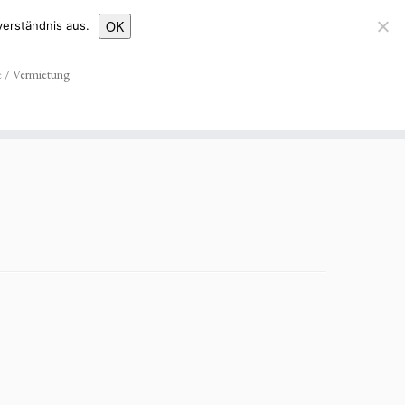
OK
erständnis aus.
BG. Schützen – Verein – Schwerterheide
e / Vermietung