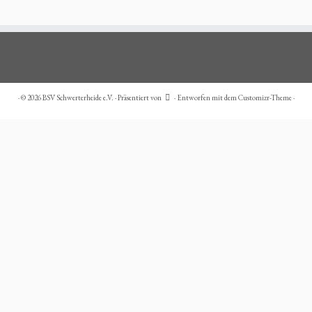
·
© 2026
BSV Schwerterheide e.V.
·
Präsentiert von
·
Entworfen mit dem
Customizr-Theme
·