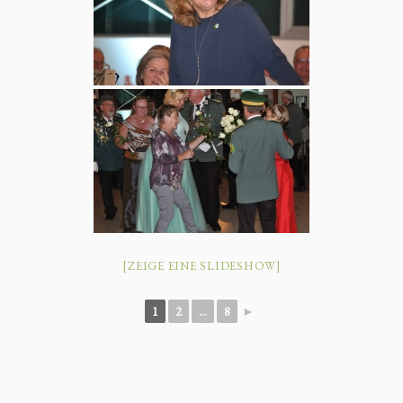
[ZEIGE EINE SLIDESHOW]
1
2
...
8
►