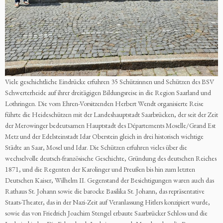
Viele geschichtliche Eindrücke erfuhren 35 Schützinnen und Schützen des BSV
Schwerterheide auf ihrer dreitägigen Bildungsreise in die Region Saarland und
Lothringen. Die vom Ehren-Vorsitzenden Herbert Wendt organisierte Reise
führte die Heideschützen mit der Landeshauptstadt Saarbrücken, der seit der Zeit
der Merowinger bedeutsamen Hauptstadt des Départements Moselle/Grand Est
Metz und der Edelsteinstadt Idar Oberstein gleich in drei historisch wichtige
Städte an Saar, Mosel und Idar. Die Schützen erfuhren vieles über die
wechselvolle deutsch-französische Geschichte, Gründung des deutschen Reiches
1871, und die Regenten der Karolinger und Preußen bis hin zum letzten
Deutschen Kaiser, Wilhelm II. Gegenstand der Besichtigungen waren auch das
Rathaus St. Johann sowie die barocke Basilika St. Johann, das repräsentative
Staats-Theater, das in der Nazi-Zeit auf Veranlassung Hitlers konzipiert wurde,
sowie das von Friedrich Joachim Stengel erbaute Saarbrücker Schloss und die