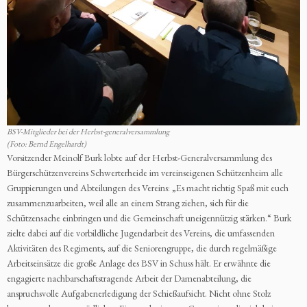
BSV-Mitglieder bei der Herbst-generalversammlung
(Foto: Bernd Engelhardt)
Vorsitzender Meinolf Burk lobte auf der Herbst-Generalversammlung des
Bürgerschützenvereins Schwerterheide im vereinseigenen Schützenheim alle
Gruppierungen und Abteilungen des Vereins: „Es macht richtig Spaß mit euch
zusammenzuarbeiten, weil alle an einem Strang ziehen, sich für die
Schützensache einbringen und die Gemeinschaft uneigennützig stärken.“ Burk
zielte dabei auf die vorbildliche Jugendarbeit des Vereins, die umfassenden
Aktivitäten des Regiments, auf die Seniorengruppe, die durch regelmäßige
Arbeitseinsätze die große Anlage des BSV in Schuss hält. Er erwähnte die
engagierte nachbarschaftstragende Arbeit der Damenabteilung, die
anspruchsvolle Aufgabenerledigung der Schießaufsicht. Nicht ohne Stolz