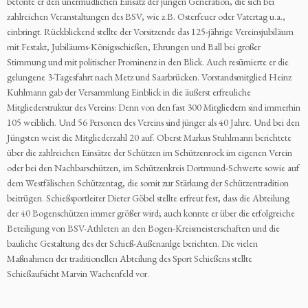
betonte er den unermüdlichen Einsatz der jungen Generation, die sich bei
zahlreichen Veranstaltungen des BSV, wie z.B. Osterfeuer oder Vatertag u.a.,
einbringt. Rückblickend stellte der Vorsitzende das 125-jährige Vereinsjubiläum
mit Festakt, Jubiläums-Königsschießen, Ehrungen und Ball bei großer
Stimmung und mit politischer Prominenz in den Blick. Auch resümierte er die
gelungene 3-Tagesfahrt nach Metz und Saarbrücken. Vorstandsmitglied Heinz
Kuhlmann gab der Versammlung Einblick in die äußerst erfreuliche
Mitgliederstruktur des Vereins: Denn von den fast 300 Mitgliedern sind immerhin
105 weiblich. Und 56 Personen des Vereins sind jünger als 40 Jahre. Und bei den
Jüngsten weist die Mitgliederzahl 20 auf. Oberst Markus Stuhlmann berichtete
über die zahlreichen Einsätze der Schützen im Schützenrock im eigenen Verein
oder bei den Nachbarschützen, im Schützenkreis Dortmund-Schwerte sowie auf
dem Westfälischen Schützentag, die somit zur Stärkung der Schützentradition
beitrügen. Schießsportleiter Dieter Göbel stellte erfreut fest, dass die Abteilung
der 40 Bogenschützen immer größer wird; auch konnte er über die erfolgreiche
Beteiligung von BSV-Athleten an den Bogen-Kreismeisterschaften und die
bauliche Gestaltung des der Schieß-Außenanlge berichten. Die vielen
Maßnahmen der traditionellen Abteilung des Sport Schießens stellte
Schießaufsicht Marvin Wachenfeld vor.