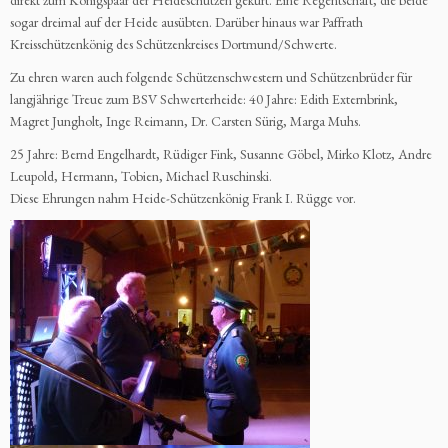
direkt zum Königspaar der Heideschützen gekürt. Eine Regentschaft, die beide
sogar dreimal auf der Heide ausübten. Darüber hinaus war Paffrath
Kreisschützenkönig des Schützenkreises Dortmund/Schwerte.
Zu ehren waren auch folgende Schützenschwestern und Schützenbrüder für
langjährige Treue zum BSV Schwerterheide: 40 Jahre: Edith Externbrink,
Magret Jungholt, Inge Reimann, Dr. Carsten Sürig, Marga Muhs.
25 Jahre: Bernd Engelhardt, Rüdiger Fink, Susanne Göbel, Mirko Klotz, Andre
Leupold, Hermann, Tobien, Michael Ruschinski.
Diese Ehrungen nahm Heide-Schützenkönig Frank I. Rügge vor.