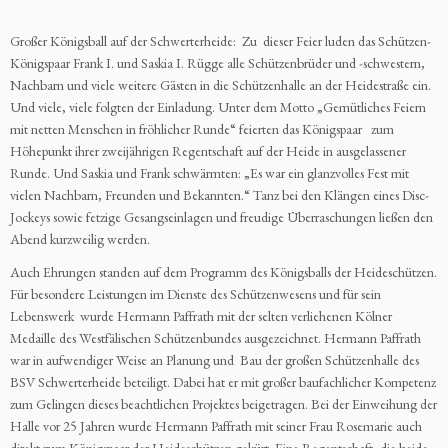
Großer Königsball auf der Schwerterheide: Zu dieser Feier luden das Schützen-
Königspaar Frank I. und Saskia I. Rügge alle Schützenbrüder und -schwestern,
Nachbarn und viele weitere Gästen in die Schützenhalle an der Heidestraße ein.
Und viele, viele folgten der Einladung. Unter dem Motto „Gemütliches Feiern
mit netten Menschen in fröhlicher Runde“ feierten das Königspaar zum
Höhepunkt ihrer zweijährigen Regentschaft auf der Heide in ausgelassener
Runde. Und Saskia und Frank schwärmten: „Es war ein glanzvolles Fest mit
vielen Nachbarn, Freunden und Bekannten.“ Tanz bei den Klängen eines Disc-
Jockeys sowie fetzige Gesangseinlagen und freudige Überraschungen ließen den
Abend kurzweilig werden.
Auch Ehrungen standen auf dem Programm des Königsballs der Heideschützen.
Für besondere Leistungen im Dienste des Schützenwesens und für sein
Lebenswerk wurde Hermann Paffrath mit der selten verliehenen Kölner
Medaille des Westfälischen Schützenbundes ausgezeichnet. Hermann Paffrath
war in aufwendiger Weise an Planung und Bau der großen Schützenhalle des
BSV Schwerterheide beteiligt. Dabei hat er mit großer baufachlicher Kompetenz
zum Gelingen dieses beachtlichen Projektes beigetragen. Bei der Einweihung der
Halle vor 25 Jahren wurde Hermann Paffrath mit seiner Frau Rosemarie auch