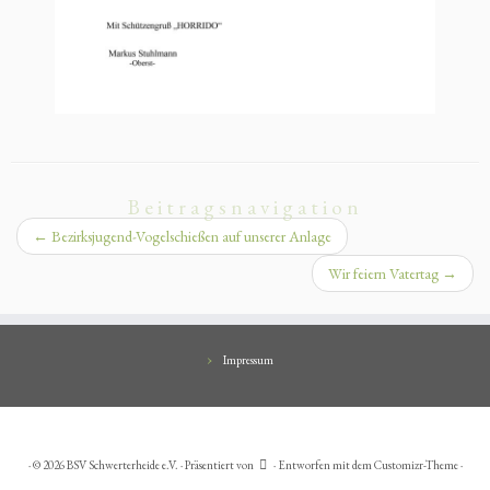
Beitragsnavigation
←
Bezirksjugend-Vogelschießen auf unserer Anlage
Wir feiern Vatertag
→
Impressum
·
© 2026
BSV Schwerterheide e.V.
·
Präsentiert von
·
Entworfen mit dem
Customizr-Theme
·