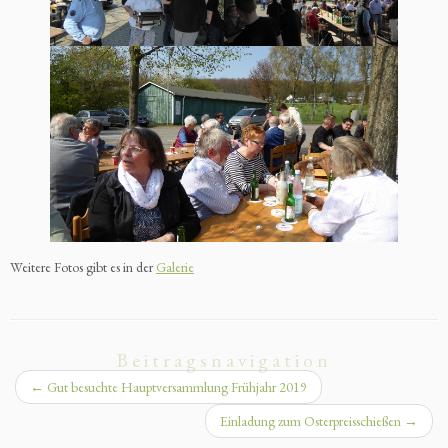
Weitere Fotos gibt es in der
Galerie
Beitragsnavigation
←
Gut besuchte Hauptversammlung Frühjahr 2019
Einladung zum Osterpreisschießen
→