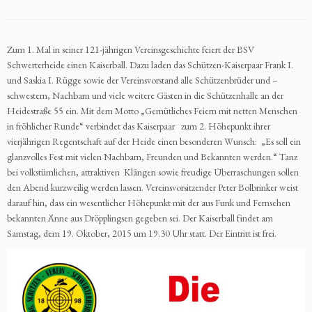
Zum 1. Mal in seiner 121-jährigen Vereinsgeschichte feiert der BSV
Schwerterheide einen Kaiserball. Dazu laden das Schützen-Kaiserpaar Frank I.
und Saskia I. Rügge sowie der Vereinsvorstand alle Schützenbrüder und –
schwestern, Nachbarn und viele weitere Gästen in die Schützenhalle an der
Heidestraße 55 ein. Mit dem Motto „Gemütliches Feiern mit netten Menschen
in fröhlicher Runde“ verbindet das Kaiserpaar zum 2. Höhepunkt ihrer
vierjährigen Regentschaft auf der Heide einen besonderen Wunsch: „Es soll ein
glanzvolles Fest mit vielen Nachbarn, Freunden und Bekannten werden.“ Tanz
bei volkstümlichen, attraktiven Klängen sowie freudige Überraschungen sollen
den Abend kurzweilig werden lassen. Vereinsvorsitzender Peter Bolbrinker weist
darauf hin, dass ein wesentlicher Höhepunkt mit der aus Funk und Fernsehen
bekannten Änne aus Dröpplingsen gegeben sei. Der Kaiserball findet am
Samstag, dem 19. Oktober, 2015 um 19.30 Uhr statt. Der Eintritt ist frei.