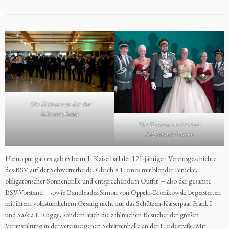
Die Heinos von der der
Schwerterheide
Das Kaiserpar mit seinen
Adjutanten/-innen
Heino pur gab es gab es beim 1. Kaiserball der 121-jährigen Vereinsgeschichte
des BSV auf der Schwerterheide. Gleich 8 Heinos mit blonder Perücke,
obligatorischer Sonnenbrille und entsprechendem Outfit – also der gesamte
BSV-Vorstand – sowie Bandleader Simon von Oppeln-Bronikowski begeisterten
mit ihrem volkstümlichem Gesang nicht nur das Schützen-Kaiserpaar Frank I.
und Saskia I. Rügge, sondern auch die zahlreichen Besucher der großen
Veranstaltung in der vereinseigenen Schützenhalle an der Heidestraße. Mit