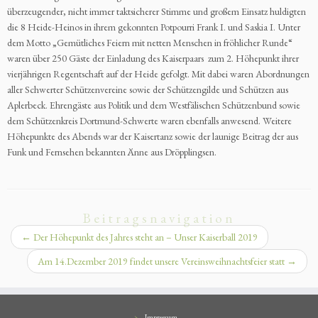
überzeugender, nicht immer taktsicherer Stimme und großem Einsatz huldigten
die 8 Heide-Heinos in ihrem gekonnten Potpourri Frank I. und Saskia I. Unter
dem Motto „Gemütliches Feiern mit netten Menschen in fröhlicher Runde“
waren über 250 Gäste der Einladung des Kaiserpaars zum 2. Höhepunkt ihrer
vierjährigen Regentschaft auf der Heide gefolgt. Mit dabei waren Abordnungen
aller Schwerter Schützenvereine sowie der Schützengilde und Schützen aus
Aplerbeck. Ehrengäste aus Politik und dem Westfälischen Schützenbund sowie
dem Schützenkreis Dortmund-Schwerte waren ebenfalls anwesend. Weitere
Höhepunkte des Abends war der Kaisertanz sowie der launige Beitrag der aus
Funk und Fernsehen bekannten Änne aus Dröpplingsen.
Beitragsnavigation
←
Der Höhepunkt des Jahres steht an – Unser Kaiserball 2019
Am 14.Dezember 2019 findet unsere Vereinsweihnachtsfeier statt
→
Impressum